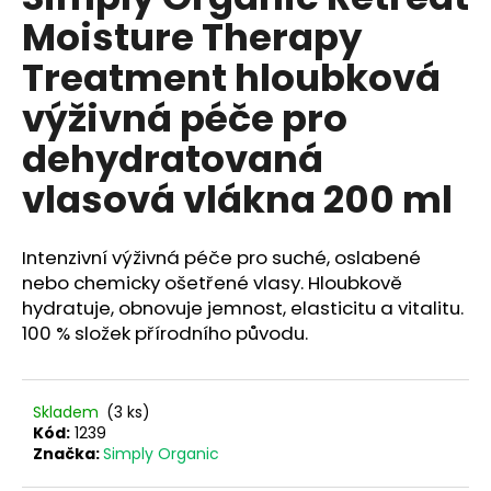
je
a
Moisture Therapy
0,0
z
j
Treatment hloubková
5
í
hvězdiček.
výživná péče pro
t
?
dehydratovaná
vlasová vlákna 200 ml
HLEDAT
Intenzivní výživná péče pro suché, oslabené
nebo chemicky ošetřené vlasy. Hloubkově
hydratuje, obnovuje jemnost, elasticitu a vitalitu.
100 % složek přírodního původu.
D
o
p
Skladem
(3 ks)
o
Kód:
1239
r
Značka:
Simply Organic
u