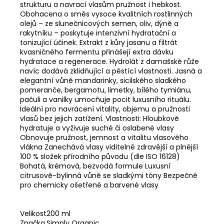
strukturu a navrací vlasům pružnost i hebkost.
Obohacena o směs vysoce kvalitních rostlinných
olejů – ze slunečnicových semen, oliv, dýně a
rakytníku – poskytuje intenzivní hydratační a
tonizující účinek. Extrakt z kůry jasanu a filtrát
kvasničného fermentu přinášejí extra dávku
hydratace a regenerace. Hydrolát z damašské růže
navíc dodává zklidňující a pěstící vlastnosti. Jasná a
elegantní vůně mandarinky, sicilského sladkého
pomeranče, bergamotu, limetky, bílého tymiánu,
pačuli a vanilky umocňuje pocit luxusního rituálu.
Ideální pro navrácení vitality, objemu a pružnosti
vlasů bez jejich zatížení. Vlastnosti: Hloubkově
hydratuje a vyživuje suché či oslabené vlasy
Obnovuje pružnost, jemnost a vitalitu vlasového
vlákna Zanechává vlasy viditelně zdravější a plnější
100 % složek přírodního původu (dle ISO 16128)
Bohatá, krémová, bezvodá formule Luxusní
citrusově-bylinná vůně se sladkými tóny Bezpečné
pro chemicky ošetřené a barvené vlasy
Velikost
200 ml
Značka
Simply Organic