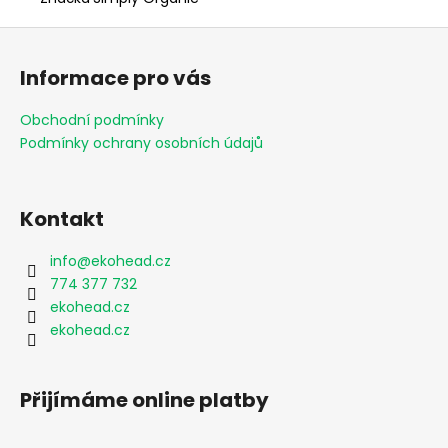
Z
á
Informace pro vás
p
a
Obchodní podmínky
t
Podmínky ochrany osobních údajů
í
Kontakt
info
@
ekohead.cz
774 377 732
ekohead.cz
ekohead.cz
Přijímáme online platby