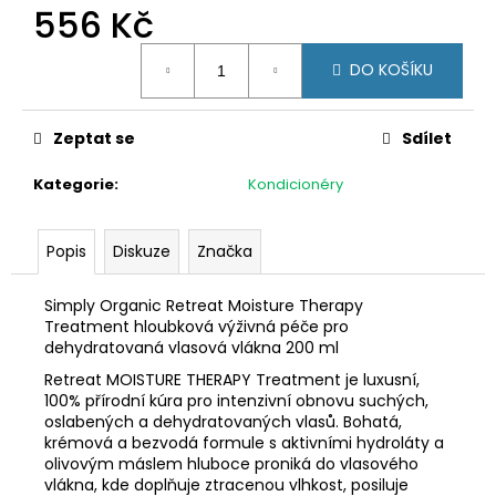
č
556 Kč
u
j
Měrná
DO KOŠÍKU
e
cena:
m
e
Zeptat se
Sdílet
Kategorie
:
Kondicionéry
KIESELWAX
650
Kč
Popis
Diskuze
Značka
Simply Organic Retreat Moisture Therapy
Treatment hloubková výživná péče pro
dehydratovaná vlasová vlákna 200 ml
Retreat MOISTURE THERAPY Treatment je luxusní,
100% přírodní kúra pro intenzivní obnovu suchých,
oslabených a dehydratovaných vlasů. Bohatá,
krémová a bezvodá formule s aktivními hydroláty a
olivovým máslem hluboce proniká do vlasového
vlákna, kde doplňuje ztracenou vlhkost, posiluje