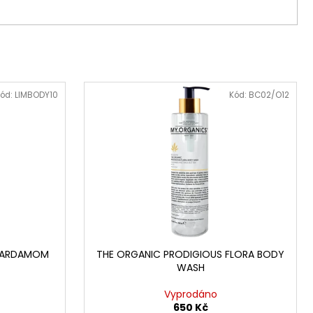
ód:
LIMBODY10
Kód:
BC02/O12
CARDAMOM
THE ORGANIC PRODIGIOUS FLORA BODY
WASH
Vyprodáno
650 Kč