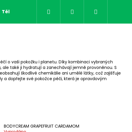
Hledat
Přihlášení
Nákupní
Tělo
Pleť
O nás
Značky
košík
péčí o vaši pokožku i planetu. Díky kombinaci vybraných
u, ale také ji hydratují a zanechávají jemně provoněnou. S
bsahují škodlivé chemikálie ani umělé látky, což zajišťuje
ody a dopřejte své pokožce péči, která je opravdovým
BODYCREAM GRAPEFRUIT CARDAMOM
YDRATING ECOLOGICAL
Vyprodáno