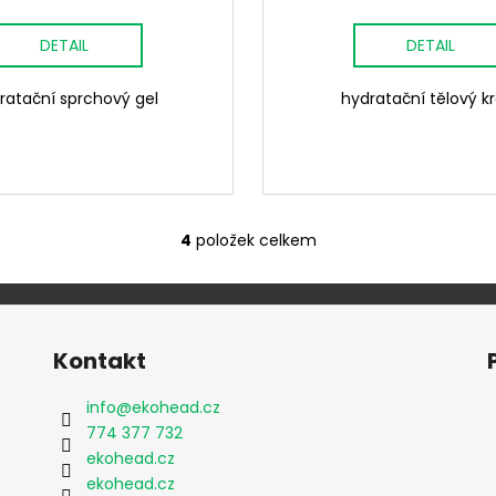
DETAIL
DETAIL
ratační sprchový gel
hydratační tělový 
4
položek celkem
O
v
l
á
d
Kontakt
a
c
info
@
ekohead.cz
í
774 377 732
p
ekohead.cz
r
ekohead.cz
v