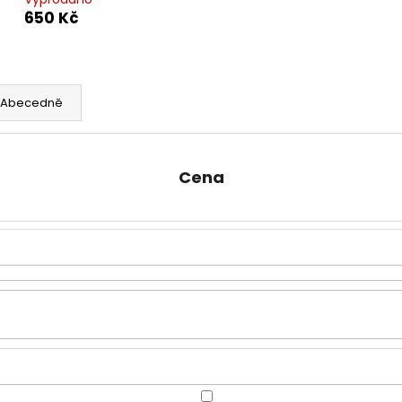
HAIRSPRAY STR
650 Kč
650 Kč
692 Kč
Abecedně
Cena