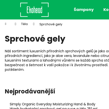
K
Přejít
na
o
Šampony
Ko
obsah
Zpět
Zpět
š
do
do
í
Domů
Tělo
Sprchové gely
k
obchodu
obchodu
Sprchové gely
Náš sortiment luxusních přírodních sprchových gelů je jako os
přírodních ingrediencí, jako je aloe vera, levandule nebo citr
luxusními texturami a lahodnými vůněmi se každá sprcha stáv
bezpečnost a šetrnost k vaší pokožce i k životnímu prostředí.
potěšením.
Nejprodávanější
Simply Organic Everyday Moisturizing Hand & Body
AIRWASH DRY SHAMPOO, 118 ML
Wash hydratační sprchový gel na ruce a tělo 251 ml