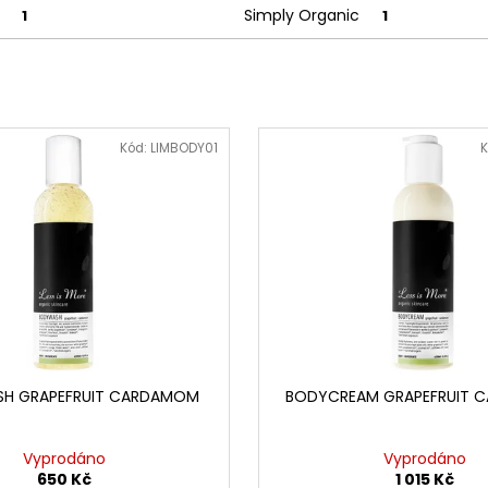
S
Simply Organic
1
1
Kód:
LIMBODY01
K
H GRAPEFRUIT CARDAMOM
BODYCREAM GRAPEFRUIT 
Vyprodáno
Vyprodáno
650 Kč
1 015 Kč