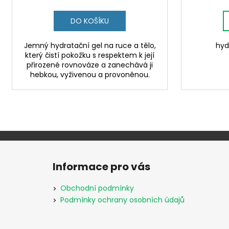
DO KOŠÍKU
Jemný hydratační gel na ruce a tělo,
hyd
který čistí pokožku s respektem k její
přirozené rovnováze a zanechává ji
hebkou, vyživenou a provoněnou.
Z
á
Informace pro vás
p
a
Obchodní podmínky
t
Podmínky ochrany osobních údajů
í