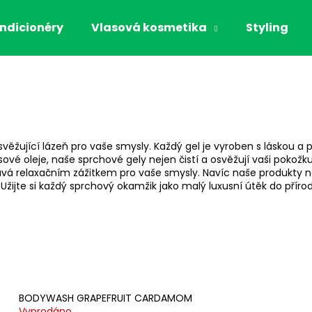
ndicionéry
Vlasová kosmetika
Styling
Co potřebujete najít?
HLEDAT
věžující lázeň pro vaše smysly. Každý gel je vyroben s láskou a 
usové oleje, naše sprchové gely nejen čistí a osvěžují vaši pokožk
á relaxačním zážitkem pro vaše smysly. Navíc naše produkty neo
 Užijte si každý sprchový okamžik jako malý luxusní útěk do přír
Doporučujeme
BODYWASH GRAPEFRUIT CARDAMOM
KIESELWAX
THE ORGANIC H
Vyprodáno