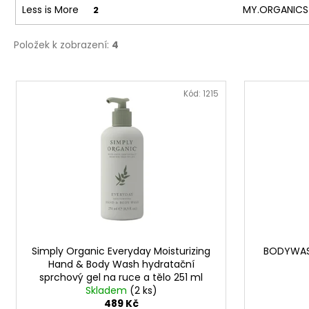
Less is More
MY.ORGANIC
2
Položek k zobrazení:
4
V
ý
Kód:
1215
p
i
s
p
r
o
d
u
Simply Organic Everyday Moisturizing
BODYWAS
k
Hand & Body Wash hydratační
t
sprchový gel na ruce a tělo 251 ml
ů
Skladem
(2 ks)
489 Kč