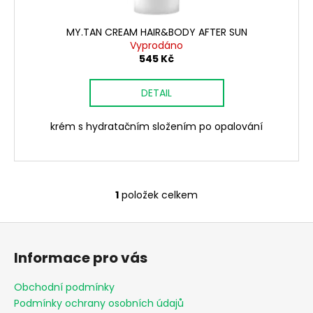
t
ů
MY.TAN CREAM HAIR&BODY AFTER SUN
Vyprodáno
545 Kč
DETAIL
krém s hydratačním složením po opalování
1
položek celkem
O
v
Z
l
á
á
Informace pro vás
d
p
a
a
Obchodní podmínky
c
t
Podmínky ochrany osobních údajů
í