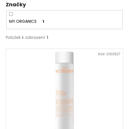
t
č
Značky
ů
u
j
e
MY.ORGANICS
1
m
e
Položek k zobrazení:
1
AIRWASH
V
DRY
Kód:
0163927
ý
SHAMPOO,
118
p
ML
i
650
s
Kč
p
r
o
d
u
k