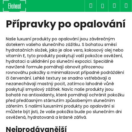
K
Přejít
Hledat
Náku
M
Přihlášen
na
o
obsah
Zpět
Zpět
košík
š
Přípravky po opalování
í
C
k
o
Naše luxusní produkty po opalování jsou závěrečným
dotekem vašeho slunečního zážitku. S bohatou směsí
p
hydratačních složek, jako je aloe vera, kokosový olej nebo
o
vitamín E, tyto produkty poskytují vaší pokožce osvěžení,
t
hydrataci a uklidnění po sluneční expozici. Speciálně
navržené formule pomáhají obnovit přirozenou
ř
rovnováhu pokožky a minimalizovat případné podráždění
e
či červenání. Lehké textury se snadno vstřebávají a
nezanechávají mastný pocit, zatímco lahodné vůně
b
poskytují smyslový zážitek. Navíc naše produkty jsou
u
bohaté na antioxidanty, které pomáhají ochránit pokožku
j
před předčasným stárnutím způsobeným slunečním
zářením. S našimi luxusními produkty po opalování si
e
můžete být jisti, že vaše pokožka bude po slunečním dni
t
osvěžená, hydratovaná a krásně zářivá.
e
Nejprodávanější
n