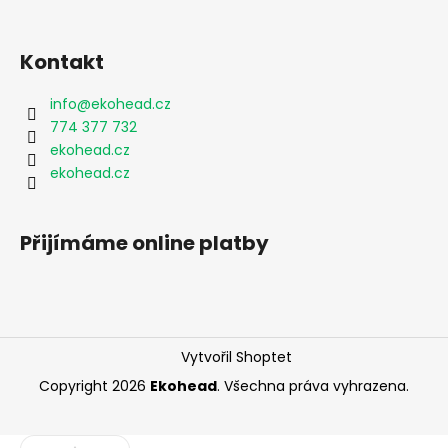
í
p
r
v
Kontakt
k
y
info
@
ekohead.cz
v
774 377 732
ý
ekohead.cz
p
ekohead.cz
i
s
u
Přijímáme online platby
Vytvořil Shoptet
Copyright 2026
Ekohead
. Všechna práva vyhrazena.