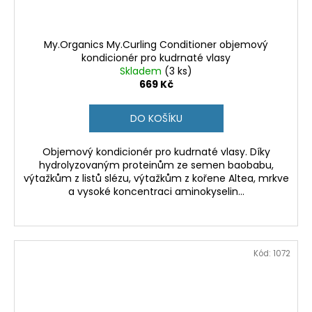
My.Organics My.Curling Conditioner objemový
kondicionér pro kudrnaté vlasy
Skladem
(3 ks)
669 Kč
DO KOŠÍKU
Objemový kondicionér pro kudrnaté vlasy. Díky
hydrolyzovaným proteinům ze semen baobabu,
výtažkům z listů slézu, výtažkům z kořene Altea, mrkve
a vysoké koncentraci aminokyselin...
Kód:
1072