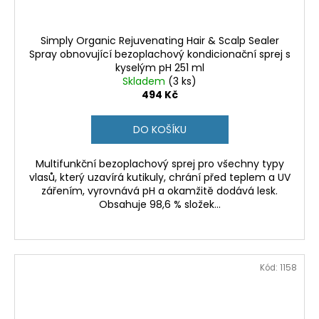
Simply Organic Rejuvenating Hair & Scalp Sealer
Spray obnovující bezoplachový kondicionační sprej s
kyselým pH 251 ml
Skladem
(3 ks)
494 Kč
DO KOŠÍKU
Multifunkční bezoplachový sprej pro všechny typy
vlasů, který uzavírá kutikuly, chrání před teplem a UV
zářením, vyrovnává pH a okamžitě dodává lesk.
Obsahuje 98,6 % složek...
Kód:
1158