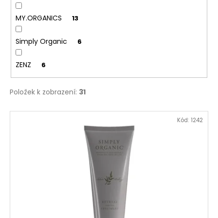
Kč
MY.ORGANICS
13
Simply Organic
6
ZENZ
6
Položek k zobrazení:
31
V
Kód:
1242
ý
p
i
s
p
r
o
d