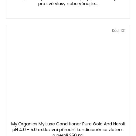
pro své vlasy nebo věnujte...
Kód:
1011
My.Organics My.Luxe Conditioner Pure Gold And Neroli
pH 4.0 - 5.0 exkluzivní přírodní kondicionér se zlatem
a neroli 250 ml