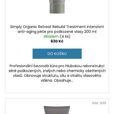
u
k
t
ů
Simply Organic Retreat Rebuild Treatment intenzivní
anti-aging péče pro poškozené vlasy 200 ml
Skladem
(4 ks)
630 Kč
DO KOŠÍKU
Profesionální bezvodá kúra pro hlubokou rekonstrukci
silně poškozených, zralých nebo chemicky ošetřených
vlasů. Obnovuje strukturu, sílu a vitalitu vlasového
vlákna. Obsahuje...
Kód:
1239