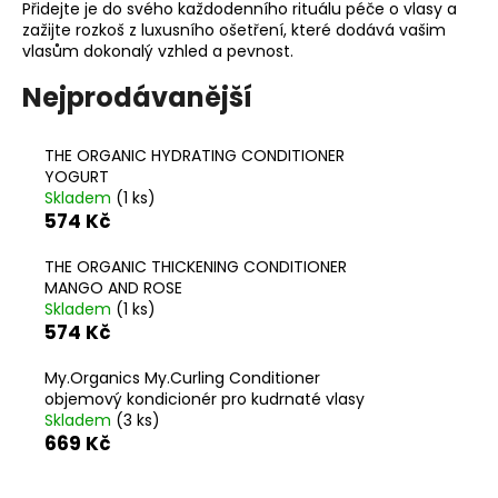
Přidejte je do svého každodenního rituálu péče o vlasy a
a
zažijte rozkoš z luxusního ošetření, které dodává vašim
j
vlasům dokonalý vzhled a pevnost.
í
Nejprodávanější
t
?
THE ORGANIC HYDRATING CONDITIONER
YOGURT
Skladem
(1 ks)
574 Kč
HLEDAT
THE ORGANIC THICKENING CONDITIONER
MANGO AND ROSE
Skladem
(1 ks)
574 Kč
D
o
My.Organics My.Curling Conditioner
p
objemový kondicionér pro kudrnaté vlasy
Skladem
(3 ks)
o
669 Kč
r
u