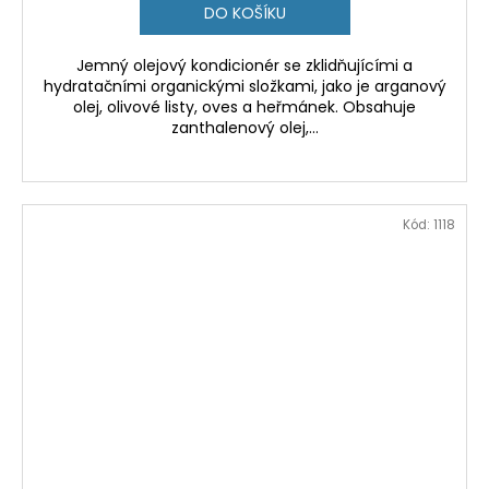
DO KOŠÍKU
Jemný olejový kondicionér se zklidňujícími a
hydratačními organickými složkami, jako je arganový
olej, olivové listy, oves a heřmánek. Obsahuje
zanthalenový olej,...
Kód:
1118