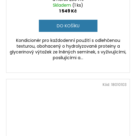
Skladem
(1 ks)
1 549 Kč
DO KOŠÍKU
Kondicionér pro každodenní použití s odlehčenou
texturou, obohacený o hydrolyzované proteiny a
glycerinový výtažek ze lněných semínek, s vyživujícími,
posilujícími a...
Kód:
18010103