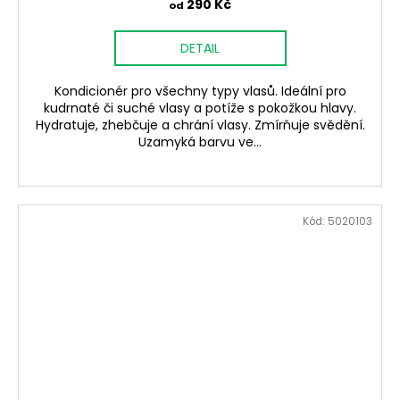
290 Kč
od
DETAIL
Kondicionér pro všechny typy vlasů. Ideální pro
kudrnaté či suché vlasy a potíže s pokožkou hlavy.
Hydratuje, zhebčuje a chrání vlasy. Zmírňuje svědění.
Uzamyká barvu ve...
Kód:
5020103