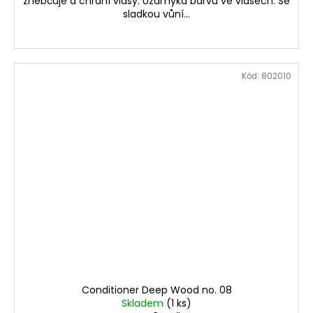
zhebčuje a chrání vlasy. Uzamyká barvu ve vlasech. Se
sladkou vůní...
Kód:
802010
Conditioner Deep Wood no. 08​
Skladem
(1 ks)