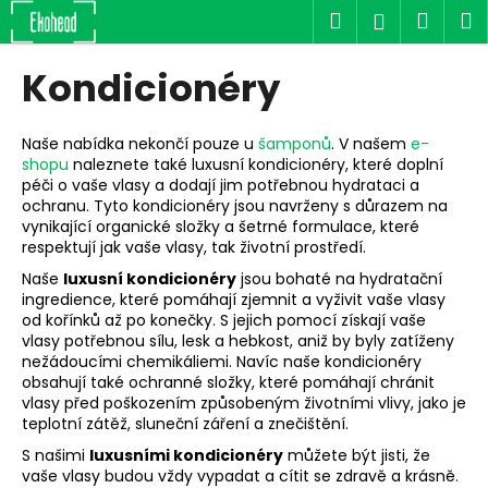
K
Přejít
Hledat
Náku
M
Přihlášen
na
o
obsah
Zpět
Zpět
košík
š
Kondicionéry
í
C
k
o
Naše nabídka nekončí pouze u
šamponů
. V našem
e-
shopu
naleznete také luxusní kondicionéry, které doplní
p
péči o vaše vlasy a dodají jim potřebnou hydrataci a
o
ochranu. Tyto kondicionéry jsou navrženy s důrazem na
t
vynikající organické složky a šetrné formulace, které
respektují jak vaše vlasy, tak životní prostředí.
ř
Naše
luxusní kondicionéry
jsou bohaté na hydratační
e
ingredience, které pomáhají zjemnit a vyživit vaše vlasy
b
od kořínků až po konečky. S jejich pomocí získají vaše
u
vlasy potřebnou sílu, lesk a hebkost, aniž by byly zatíženy
nežádoucími chemikáliemi. Navíc naše kondicionéry
j
obsahují také ochranné složky, které pomáhají chránit
e
vlasy před poškozením způsobeným životními vlivy, jako je
teplotní zátěž, sluneční záření a znečištění.
t
e
S našimi
luxusními kondicionéry
můžete být jisti, že
vaše vlasy budou vždy vypadat a cítit se zdravě a krásně.
n