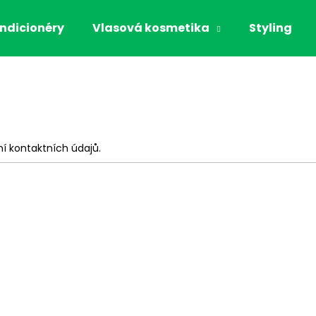
ndicionéry
Vlasová kosmetika
Styling
Co potřebujete najít?
HLEDAT
í kontaktních údajů.
Doporučujeme
KIESELWAX
THE ORGANIC H