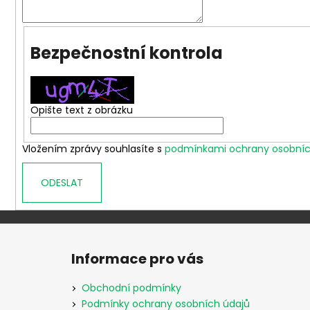
650 Kč
Bezpečnostní kontrola
Opište text z obrázku
Vložením zprávy souhlasíte s
podmínkami ochrany osobníc
ODESLAT
Z
á
Informace pro vás
p
a
Obchodní podmínky
t
Podmínky ochrany osobních údajů