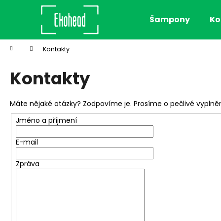
K
Přejít
na
o
Šampony
Ko
obsah
Zpět
Zpět
š
do
do
í
Domů
Kontakty
k
obchodu
obchodu
Kontakty
Máte nějaké otázky? Zodpovíme je. Prosíme o pečlivé vyplněn
Jméno a příjmení
E-mail
Zpráva
AIRWASH DRY SHAMPOO, 118 ML