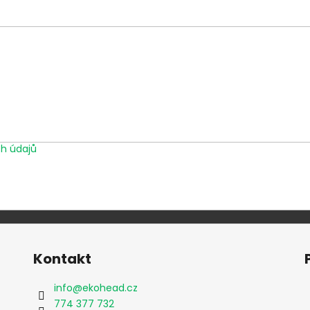
HAIRSPRAY STR
650 Kč
692 Kč
h údajů
Kontakt
info
@
ekohead.cz
774 377 732