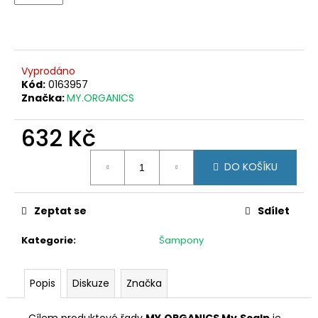
č
u
j
e
m
Vyprodáno
e
Kód:
0163957
Značka:
MY.ORGANICS
KIESELWAX
632 Kč
650
Kč
Měrná
DO KOŠÍKU
cena:
Zeptat se
Sdílet
Kategorie
:
Šampony
Popis
Diskuze
Značka
Cílem produktové řady
MY.ORGANICS My.Scalp
je