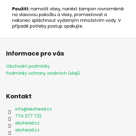
Použití:
namočit vlasy, nanést šampon rovnoměrně
na vlasovou pokožku a vlasy, promasírovat a
nakonec spláchnout vydatným množstvím vody. V
případě potřeby postup opakujte.
Z
á
Informace pro vás
p
a
Obchodní podmínky
t
Podmínky ochrany osobních údajů
í
Kontakt
info
@
ekohead.cz
774 377 732
ekohead.cz
ekohead.cz