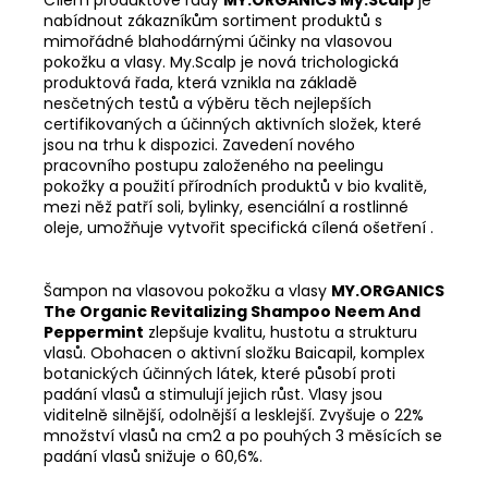
nabídnout zákazníkům sortiment produktů s
mimořádné blahodárnými účinky na vlasovou
pokožku a vlasy. My.Scalp je nová trichologická
produktová řada, která vznikla na základě
nesčetných testů a výběru těch nejlepších
certifikovaných a účinných aktivních složek, které
jsou na trhu k dispozici. Zavedení nového
pracovního postupu založeného na peelingu
pokožky a použití přírodních produktů v bio kvalitě,
mezi něž patří soli, bylinky, esenciální a rostlinné
oleje, umožňuje vytvořit specifická cílená ošetření .
Šampon na vlasovou pokožku a vlasy
MY.ORGANICS
The Organic Revitalizing Shampoo Neem And
Peppermint
zlepšuje kvalitu, hustotu a strukturu
vlasů. Obohacen o aktivní složku Baicapil, komplex
botanických účinných látek, které působí proti
padání vlasů a stimulují jejich růst. Vlasy jsou
viditelně silnější, odolnější a lesklejší. Zvyšuje o 22%
množství vlasů na cm2 a po pouhých 3 měsících se
padání vlasů snižuje o 60,6%.