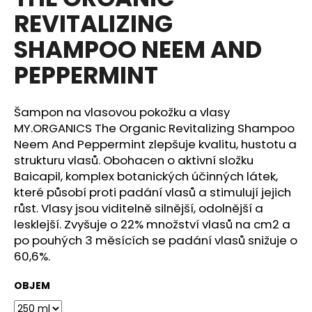
je
a
REVITALIZING
0,0
z
j
SHAMPOO NEEM AND
5
í
hvězdiček.
PEPPERMINT
t
?
Šampon na vlasovou pokožku a vlasy
MY.ORGANICS The Organic Revitalizing Shampoo
Neem And Peppermint zlepšuje kvalitu, hustotu a
strukturu vlasů. Obohacen o aktivní složku
HLEDAT
Baicapil, komplex botanických účinných látek,
které působí proti padání vlasů a stimulují jejich
růst. Vlasy jsou viditelně silnější, odolnější a
D
lesklejší. Zvyšuje o 22% množství vlasů na cm2 a
o
po pouhých 3 měsících se padání vlasů snižuje o
p
60,6%.
o
r
OBJEM
u