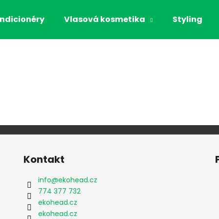
ndicionéry
Vlasová kosmetika
Styling
Co potřebujete najít?
HLEDAT
Doporučujeme
Kontakt
info
@
ekohead.cz
774 377 732
ekohead.cz
KIESELWAX
THE ORGANIC H
ekohead.cz