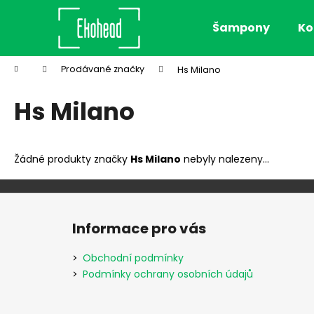
K
Přejít
na
o
Šampony
Ko
obsah
Zpět
Zpět
š
do
do
í
Domů
Prodávané značky
Hs Milano
k
obchodu
obchodu
Hs Milano
Žádné produkty značky
Hs Milano
nebyly nalezeny...
Z
á
Informace pro vás
p
a
Obchodní podmínky
t
Podmínky ochrany osobních údajů
í
AIRWASH DRY SHAMPOO, 118 ML