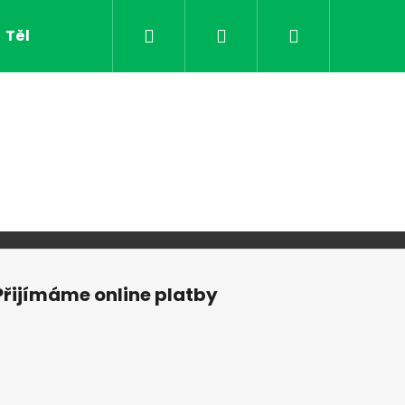
Hledat
Přihlášení
Nákupní
Tělo
Pleť
O nás
Značky
košík
Přijímáme online platby
YDRATING ECOLOGICAL